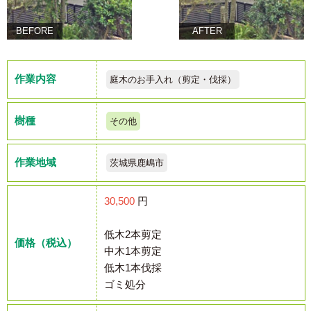
BEFORE
AFTER
作業内容
庭木のお手入れ（剪定・伐採）
樹種
その他
作業地域
茨城県鹿嶋市
30,500
円
低木2本剪定
価格（税込）
中木1本剪定
低木1本伐採
ゴミ処分