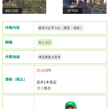
BEFORE
AFTER
作業内容
庭木のお手入れ（剪定・伐採）
樹種
モッコク
作業地域
埼玉県富士見市
20,000
円
価格（税込）
高木1本剪定
ゴミ処分