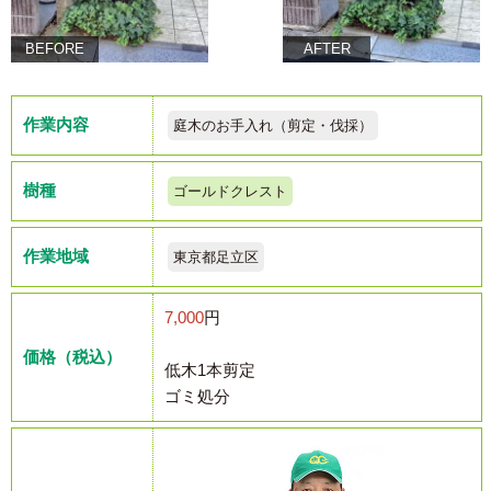
BEFORE
AFTER
作業内容
庭木のお手入れ（剪定・伐採）
樹種
ゴールドクレスト
作業地域
東京都足立区
7,000
円
価格（税込）
低木1本剪定
ゴミ処分