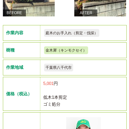
BEFORE
AFTER
作業内容
庭木のお手入れ（剪定・伐採）
樹種
金木犀（キンモクセイ）
作業地域
千葉県八千代市
5,001
円
価格（税込）
低木1本剪定
ゴミ処分