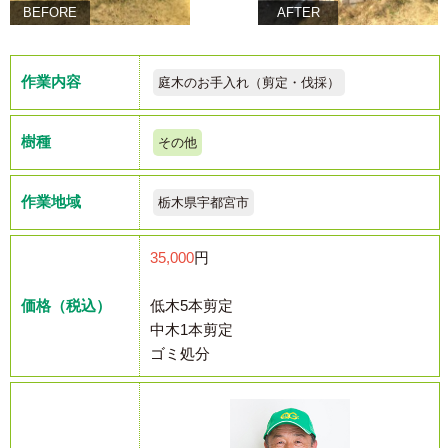
BEFORE
AFTER
作業内容
庭木のお手入れ（剪定・伐採）
樹種
その他
作業地域
栃木県宇都宮市
35,000
円
価格（税込）
低木5本剪定
中木1本剪定
ゴミ処分