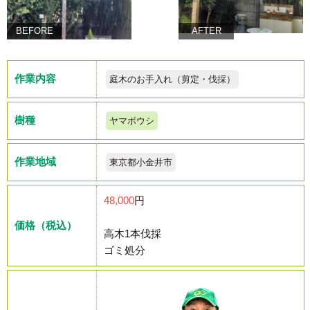
BEFORE
AFTER
作業内容
庭木のお手入れ（剪定・伐採）
樹種
ヤマボウシ
作業地域
東京都小金井市
48,000
円
価格（税込）
高木1本伐採
ゴミ処分