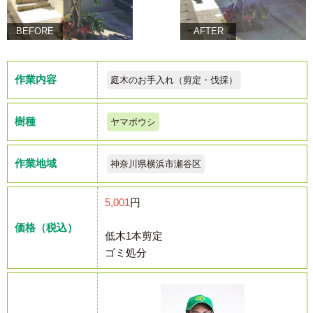
BEFORE
AFTER
作業内容
庭木のお手入れ（剪定・伐採）
樹種
ヤマボウシ
作業地域
神奈川県横浜市瀬谷区
5,001
円
価格（税込）
低木1本剪定
ゴミ処分