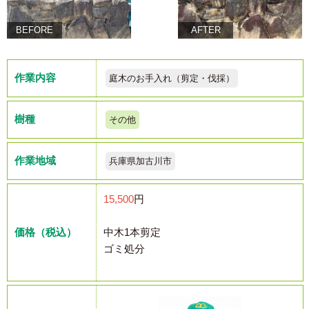
BEFORE
AFTER
作業内容
庭木のお手入れ（剪定・伐採）
樹種
その他
作業地域
兵庫県加古川市
15,500
円
価格（税込）
中木1本剪定
ゴミ処分