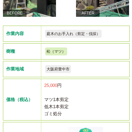
BEFORE
AFTER
作業内容
庭木のお手入れ（剪定・伐採）
樹種
松（マツ）
作業地域
大阪府豊中市
25,000
円
価格（税込）
マツ1本剪定
低木1本剪定
ゴミ処分