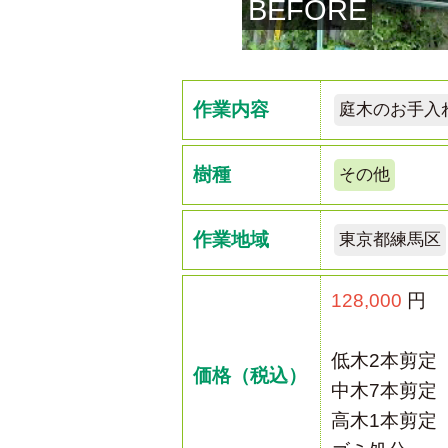
BEFORE
作業内容
庭木のお手入
樹種
その他
作業地域
東京都練馬区
128,000
円
低木2本剪定
価格（税込）
中木7本剪定
高木1本剪定