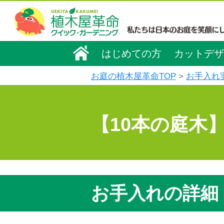
はじめての方
カットデザ
お庭の植木屋革命TOP
お手入れ
【10本の庭木
お手入れの詳細