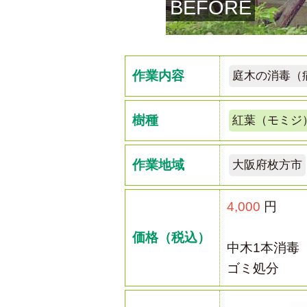
BEFORE
作業内容
庭木の消毒（
樹種
紅葉（モミジ
作業地域
大阪府枚方市
4,000
円
価格（税込）
中木1本消毒
ゴミ処分