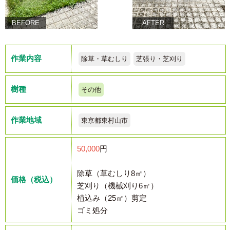
BEFORE
AFTER
作業内容
除草・草むしり
芝張り・芝刈り
樹種
その他
作業地域
東京都東村山市
50,000
円
除草（草むしり8㎡）
価格（税込）
芝刈り（機械刈り6㎡）
植込み（25㎡）剪定
ゴミ処分