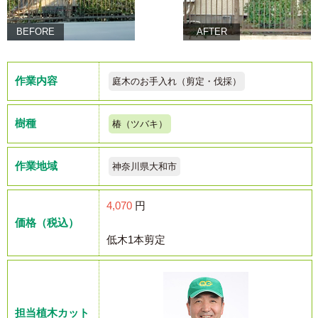
BEFORE
AFTER
作業内容
庭木のお手入れ（剪定・伐採）
樹種
椿（ツバキ）
作業地域
神奈川県大和市
4,070
円
価格（税込）
低木1本剪定
担当植木カット