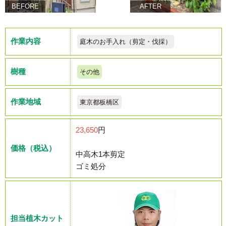
BEFORE
AFTER
作業内容
庭木のお手入れ（剪定・伐採）
樹種
その他
作業地域
東京都板橋区
23,650
円
価格（税込）
中高木1本剪定
ゴミ処分
担当植木カット