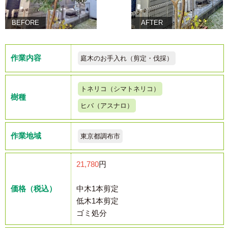
BEFORE
AFTER
作業内容
庭木のお手入れ（剪定・伐採）
トネリコ（シマトネリコ）
樹種
ヒバ（アスナロ）
作業地域
東京都調布市
21,780
円
価格（税込）
中木1本剪定
低木1本剪定
ゴミ処分