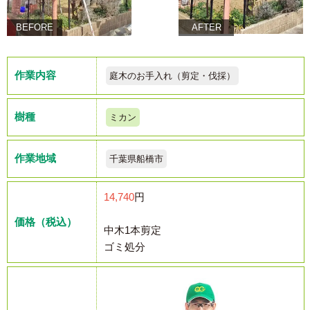
BEFORE
AFTER
作業内容
庭木のお手入れ（剪定・伐採）
樹種
ミカン
作業地域
千葉県船橋市
14,740
円
価格（税込）
中木1本剪定
ゴミ処分