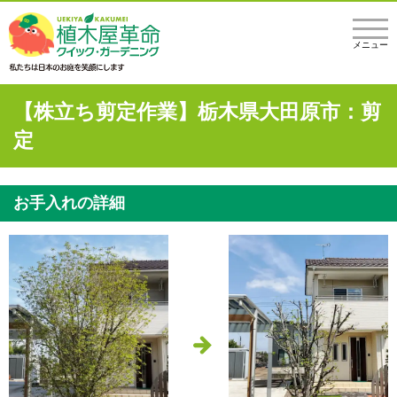
メニュー
【株立ち剪定作業】栃木県大田原市：剪
定
お手入れの詳細