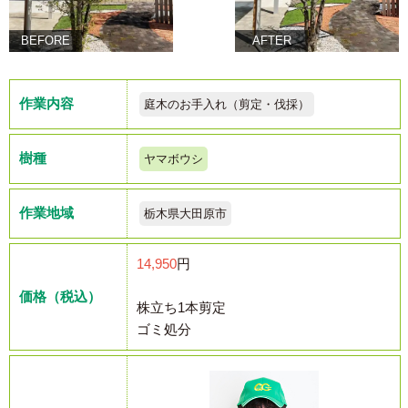
BEFORE
AFTER
作業内容
庭木のお手入れ（剪定・伐採）
樹種
ヤマボウシ
作業地域
栃木県大田原市
14,950
円
価格（税込）
株立ち1本剪定
ゴミ処分