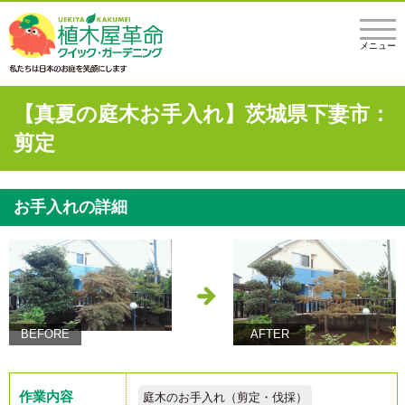
メニュー
【真夏の庭木お手入れ】茨城県下妻市：
剪定
お手入れの詳細
BEFORE
AFTER
作業内容
庭木のお手入れ（剪定・伐採）