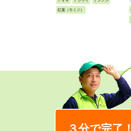
アオキ
アジサイ
ナンテン
紅葉（モミジ）
３分で完了