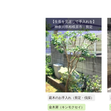
【生長を見越して手入れを】
神奈川県相模原市：剪定
庭木のお手入れ（剪定・伐採）
金木犀（キンモクセイ）