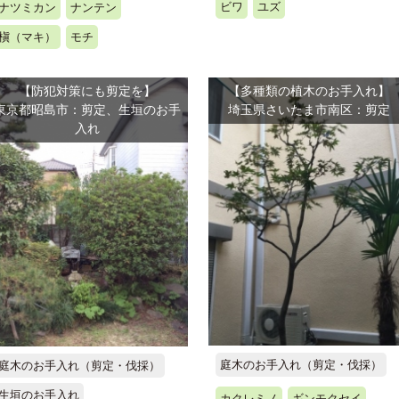
ビワ
ユズ
ナツミカン
ナンテン
槇（マキ）
モチ
【防犯対策にも剪定を】
【多種類の植木のお手入れ】
東京都昭島市：剪定、生垣のお手
埼玉県さいたま市南区：剪定
入れ
庭木のお手入れ（剪定・伐採）
庭木のお手入れ（剪定・伐採）
生垣のお手入れ
カクレミノ
ギンモクセイ