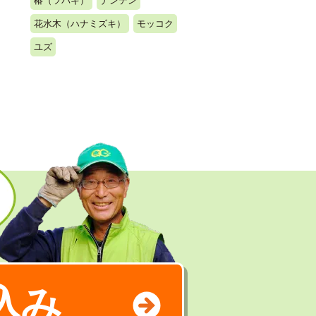
椿（ツバキ）
ナンテン
花水木（ハナミズキ）
モッコク
ユズ
込み