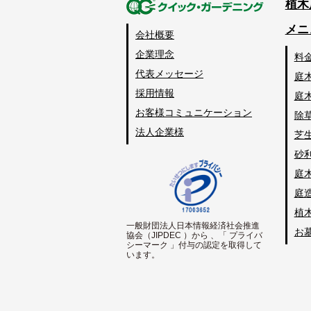
植木
メニ
会社概要
企業理念
料
代表メッセージ
庭
採用情報
庭
お客様コミュニケーション
除
法人企業様
芝
砂
庭
庭
植
一般財団法人日本情報経済社会推進
お
協会（JIPDEC ）から 、「 プライバ
シーマーク 」付与の認定を取得して
います。