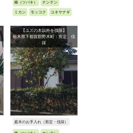
椿（ツバキ）
ナンテン
ミカン
モッコク
ユキヤナギ
【ユズの木以外を伐採】
栃木県下都賀郡野木町：剪定、伐
採
庭木のお手入れ（剪定・伐採）