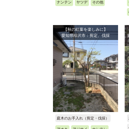
ナンテン
ヤツデ
その他
【秋の紅葉を楽しみに】
愛知県稲沢市：剪定、伐採
庭木のお手入れ（剪定・伐採）