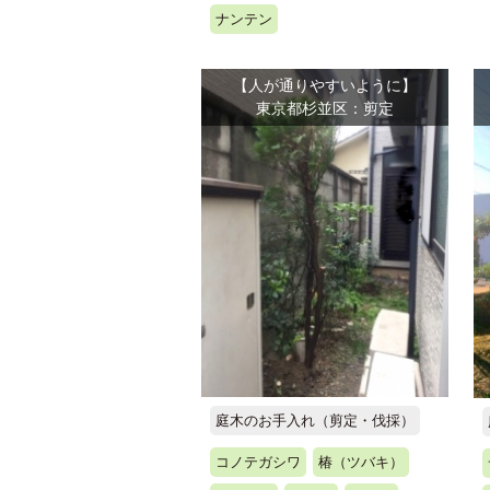
ナンテン
【人が通りやすいように】
東京都杉並区：剪定
庭木のお手入れ（剪定・伐採）
コノテガシワ
椿（ツバキ）