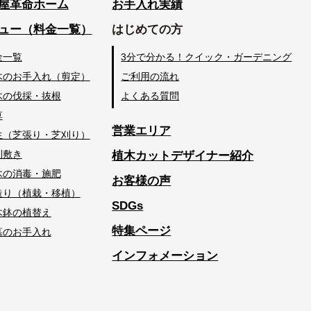
屋革命ホーム
お手入れ実績
ュー（料金一覧）
はじめての方
金一覧
3分で分かる！クイック・ガーデニング
木のお手入れ（剪定）
ご利用の流れ
木の伐採・抜根
よくある質問
草
営業エリア
生（芝張り・芝刈り）
利敷き
植木カットデザイナー紹介
木の消毒・施肥
お客様の声
造り（植栽・移植）
SDGs
木鉢の植替え
特集ページ
墓のお手入れ
インフォメーション