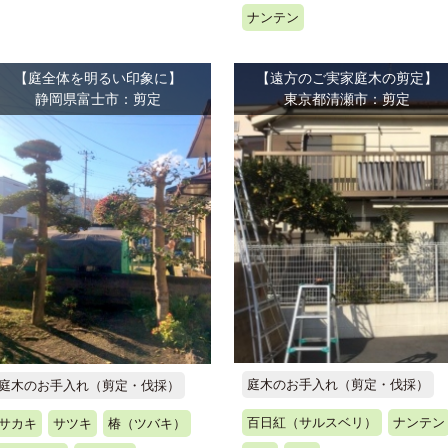
ナンテン
【庭全体を明るい印象に】
【遠方のご実家庭木の剪定】
静岡県富士市：剪定
東京都清瀬市：剪定
庭木のお手入れ（剪定・伐採）
庭木のお手入れ（剪定・伐採）
百日紅（サルスベリ）
ナンテン
サカキ
サツキ
椿（ツバキ）