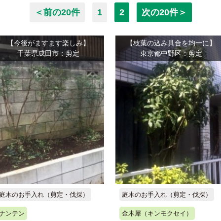
＜前の20件
1
2
次の20件＞
【今後がますます楽しみ】
【枝葉の込み具合を均一に】
千葉県成田市：剪定
東京都中野区：剪定
庭木のお手入れ（剪定・伐採）
庭木のお手入れ（剪定・伐採）
ナンテン
金木犀（キンモクセイ）