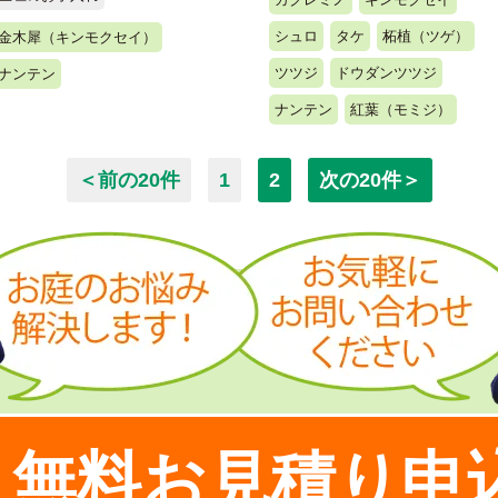
シュロ
タケ
柘植（ツゲ）
金木犀（キンモクセイ）
ツツジ
ドウダンツツジ
ナンテン
ナンテン
紅葉（モミジ）
＜前の20件
1
2
次の20件＞
無料お見積り申
！