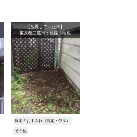
【放置していた木】
東京都三鷹市：伐採、抜根
庭木のお手入れ（剪定・伐採）
その他