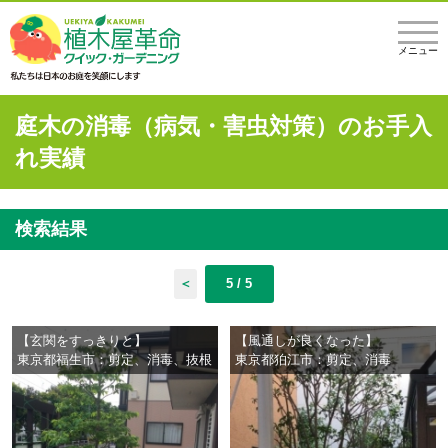
メニュー
庭木の消毒（病気・害虫対策）のお手入
れ実績
検索結果
＜
5 / 5
【玄関をすっきりと】
【風通しが良くなった】
東京都福生市：剪定、消毒、抜根
東京都狛江市：剪定、消毒