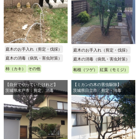
庭木のお手入れ（剪定・伐採）
庭木のお手入れ（剪定・伐採）
庭木の消毒（病気・害虫対策）
庭木の消毒（病気・害虫対策）
柿（カキ）
その他
柘植（ツゲ）
紅葉（モミジ）
【自分でやっていたけれど】
【ミカンの木の害虫駆除】
茨城県水戸市：剪定、消毒
茨城県日立市：剪定・消毒