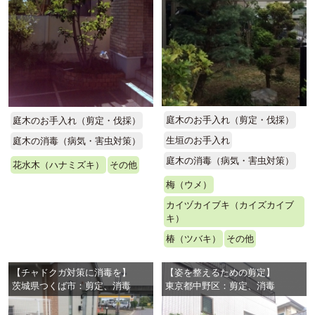
庭木のお手入れ（剪定・伐採）
庭木のお手入れ（剪定・伐採）
生垣のお手入れ
庭木の消毒（病気・害虫対策）
庭木の消毒（病気・害虫対策）
花水木（ハナミズキ）
その他
梅（ウメ）
カイヅカイブキ（カイズカイブ
キ）
椿（ツバキ）
その他
【チャドクガ対策に消毒を】
【姿を整えるための剪定】
茨城県つくば市：剪定、消毒
東京都中野区：剪定、消毒