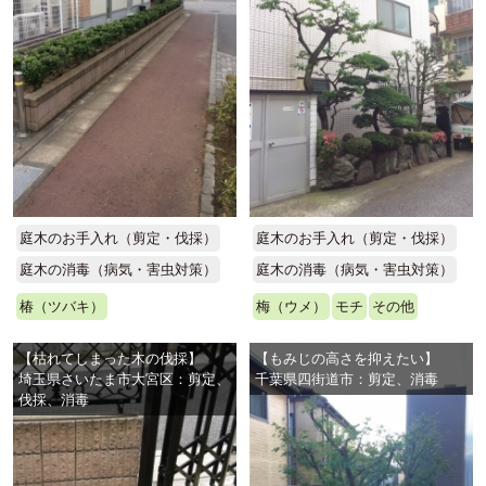
庭木のお手入れ（剪定・伐採）
庭木のお手入れ（剪定・伐採）
庭木の消毒（病気・害虫対策）
庭木の消毒（病気・害虫対策）
椿（ツバキ）
梅（ウメ）
モチ
その他
【枯れてしまった木の伐採】
【もみじの高さを抑えたい】
埼玉県さいたま市大宮区：剪定、
千葉県四街道市：剪定、消毒
伐採、消毒