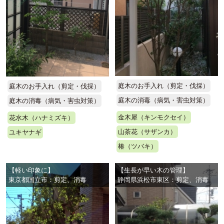
庭木のお手入れ（剪定・伐採）
庭木のお手入れ（剪定・伐採）
庭木の消毒（病気・害虫対策）
庭木の消毒（病気・害虫対策）
金木犀（キンモクセイ）
花水木（ハナミズキ）
山茶花（サザンカ）
ユキヤナギ
椿（ツバキ）
【軽い印象に】
【生長が早い木の管理】
東京都国立市：剪定、消毒
静岡県浜松市東区：剪定、消毒