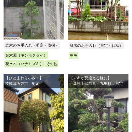
庭木のお手入れ（剪定・伐採）
庭木のお手入れ（剪定・伐採）
金木犀（キンモクセイ）
モモ
花水木（ハナミズキ）
その他
【ひとまわり小さく】
【マキが見違える様に】
茨城県坂東市：剪定
千葉県山武郡九十九里町：剪定