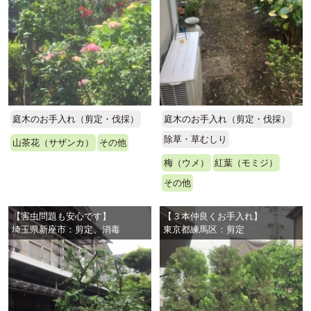
庭木のお手入れ（剪定・伐採）
庭木のお手入れ（剪定・伐採）
除草・草むしり
山茶花（サザンカ）
その他
梅（ウメ）
紅葉（モミジ）
その他
【害虫問題も安心です】
【３本仲良くお手入れ】
埼玉県新座市：剪定、消毒
東京都練馬区：剪定