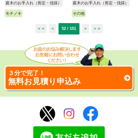
庭木のお手入れ（剪定・伐採）
庭木のお手入れ（剪定・伐採）
モチノキ
その他
＜＜
＜
52 / 101
＞
＞＞
３分で完了！
無料お見積り申込み