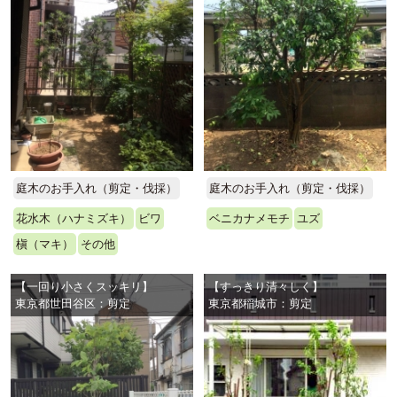
庭木のお手入れ（剪定・伐採）
庭木のお手入れ（剪定・伐採）
花水木（ハナミズキ）
ビワ
ベニカナメモチ
ユズ
槇（マキ）
その他
【一回り小さくスッキリ】
【すっきり清々しく】
東京都世田谷区：剪定
東京都稲城市：剪定