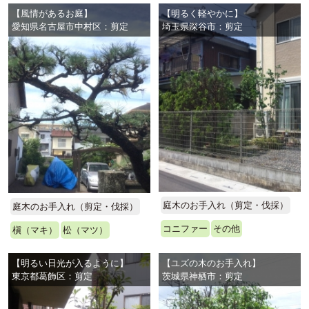
【風情があるお庭】
【明るく軽やかに】
愛知県名古屋市中村区：剪定
埼玉県深谷市：剪定
庭木のお手入れ（剪定・伐採）
庭木のお手入れ（剪定・伐採）
コニファー
その他
槇（マキ）
松（マツ）
【明るい日光が入るように】
【ユズの木のお手入れ】
東京都葛飾区：剪定
茨城県神栖市：剪定