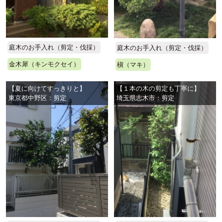
庭木のお手入れ（剪定・伐採）
庭木のお手入れ（剪定・伐採）
金木犀（キンモクセイ）
槇（マキ）
【夏に向けてすっきりと】
【１本の木の剪定も丁寧に】
東京都中野区：剪定
埼玉県志木市：剪定