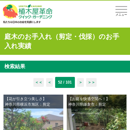
メニュー
庭木のお手入れ（剪定・伐採）のお手
入れ実績
検索結果
＜＜
＜
52 / 101
＞
＞＞
【花が引き立つ美しさ】
【お庭を快適空間へ！】
神奈川県横浜市旭区：剪定
神奈川県鎌倉市：剪定