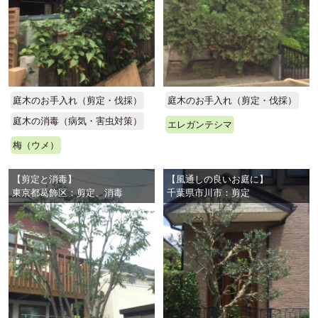
庭木のお手入れ（剪定・伐採）
庭木のお手入れ（剪定・伐採）
庭木の消毒（病気・害虫対策）
エレガンテシマ
梅（ウメ）
【剪定と消毒】
【風通しの良いお庭に】
東京都葛飾区：剪定、消毒
千葉県市川市：剪定