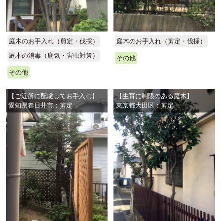
庭木のお手入れ（剪定・伐採）
庭木のお手入れ（剪定・伐採）
庭木の消毒（病気・害虫対策）
その他
その他
【ご近所に配慮してお手入れ】
【生育に制限のある庭木】
愛知県春日井市：剪定
東京都大田区：剪定