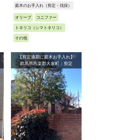
庭木のお手入れ（剪定・伐採）
オリーブ
コニファー
トネリコ（シマトネリコ）
その他
【剪定適期に庭木お手入れ】
群馬県邑楽郡大泉町：剪定