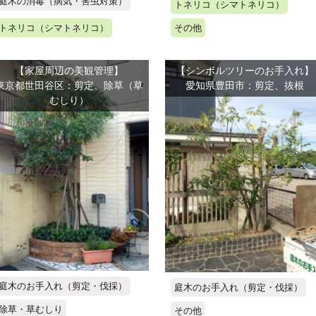
庭木の消毒（病気・害虫対策）
トネリコ（シマトネリコ）
トネリコ（シマトネリコ）
その他
【家屋周辺の美観管理】
【シンボルツリーのお手入れ】
東京都世田谷区：剪定、除草（草
愛知県豊田市：剪定、抜根
むしり）
庭木のお手入れ（剪定・伐採）
庭木のお手入れ（剪定・伐採）
除草・草むしり
その他