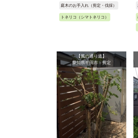
庭木のお手入れ（剪定・伐採）
トネリコ（シマトネリコ）
【風の通り道】
愛知県半田市：剪定