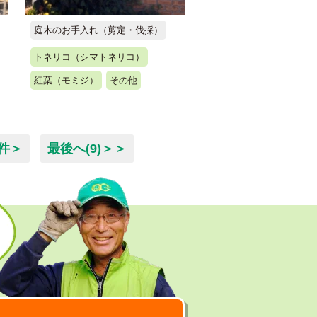
庭木のお手入れ（剪定・伐採）
トネリコ（シマトネリコ）
紅葉（モミジ）
その他
0件＞
最後へ(9)＞＞