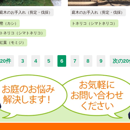
庭木のお手入れ（剪定・伐採）
庭木のお手入れ（剪定・伐採）
樫（カシ）
トネリコ（シマトネリコ）
トネリコ（シマトネリコ）
紅葉（モミジ）
20件
3
4
5
6
7
8
9
次の2