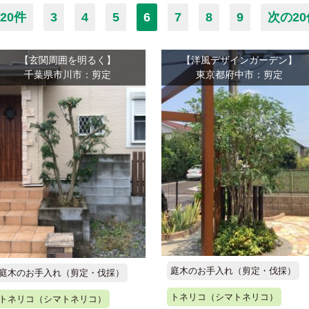
20件
3
4
5
6
7
8
9
次の2
【玄関周囲を明るく】
【洋風デザインガーデン】
千葉県市川市：剪定
東京都府中市：剪定
庭木のお手入れ（剪定・伐採）
庭木のお手入れ（剪定・伐採）
トネリコ（シマトネリコ）
トネリコ（シマトネリコ）