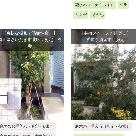
花水木（ハナミズキ）
バラ
ムクゲ
その他
【爽快な樹形で防犯性良し】
【共有スペースが綺麗に】
埼玉県さいたま市北区：剪定、消
愛知県清須市：剪定
毒
庭木のお手入れ（剪定・伐採）
庭木のお手入れ（剪定・伐採）