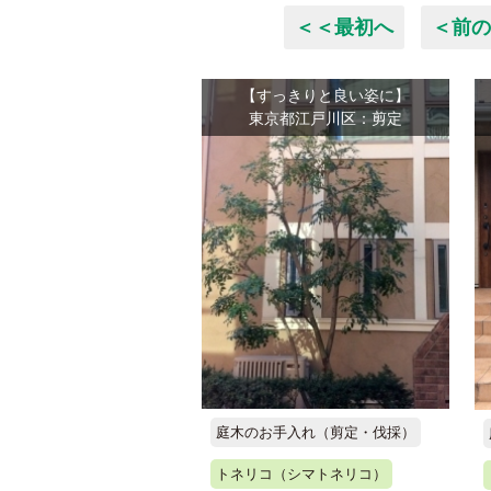
＜＜最初へ
＜前の
【すっきりと良い姿に】
東京都江戸川区：剪定
庭木のお手入れ（剪定・伐採）
トネリコ（シマトネリコ）