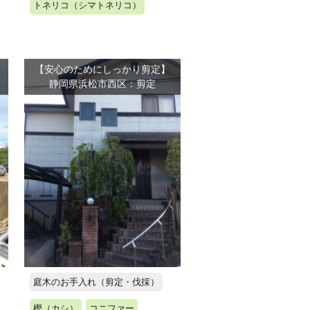
トネリコ（シマトネリコ）
【安心のためにしっかり剪定】
静岡県浜松市西区：剪定
庭木のお手入れ（剪定・伐採）
樫（カシ）
コニファー