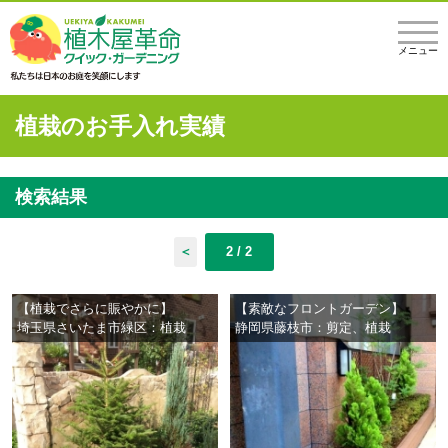
メニュー
植栽のお手入れ実績
検索結果
＜
2 / 2
【植栽でさらに賑やかに】
【素敵なフロントガーデン】
埼玉県さいたま市緑区：植栽
静岡県藤枝市：剪定、植栽