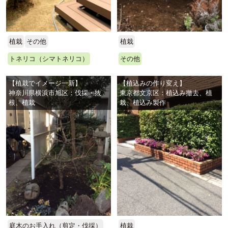
植栽
その他
植栽
トネリコ（シマトネリコ）
その他
【植栽でイメージ一新】
【植込みの作り変え】
神奈川県横浜市旭区：伐採・抜
東京都文京区：植込み撤去、植
根、植栽
栽、植込み製作
庭木のお手入れ（剪定・伐採）
植栽