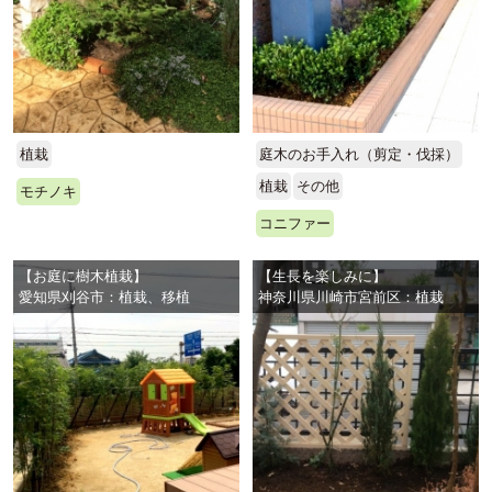
植栽
庭木のお手入れ（剪定・伐採）
植栽
その他
モチノキ
コニファー
【お庭に樹木植栽】
【生長を楽しみに】
愛知県刈谷市：植栽、移植
神奈川県川崎市宮前区：植栽