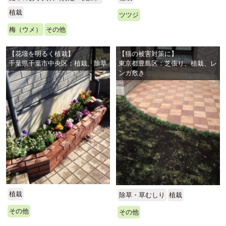
植栽
ツツジ
梅（ウメ）
その他
【花壇を明るく植栽】
【猫の被害対策に】
千葉県千葉市中央区：植栽、除草
東京都豊島区：芝張り、植栽、レ
ンガ敷き
植栽
除草・草むしり
植栽
その他
その他