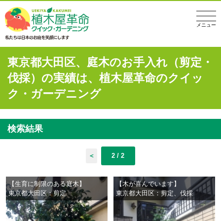
メニュー
東京都大田区、庭木のお手入れ（剪定・
伐採）の実績は、植木屋革命のクイッ
ク・ガーデニング
検索結果
＜
2 / 2
【生育に制限のある庭木】
【木が喜んでいます】
東京都大田区：剪定
東京都大田区：剪定、伐採