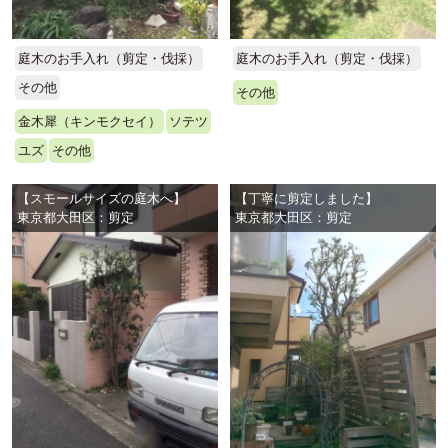
庭木のお手入れ（剪定・伐採）
庭木のお手入れ（剪定・伐採）
その他
その他
金木犀（キンモクセイ）
ソテツ
ユズ
その他
【スモールサイズの庭木へ】
【丁寧に剪定しました】
東京都大田区：剪定
東京都大田区：剪定