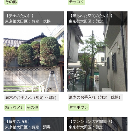
その他
モッコク
【安全のために】
【限られた空間のために】
東京都大田区：剪定、伐採
東京都大田区：剪定
庭木のお手入れ（剪定・伐採）
庭木のお手入れ（剪定・伐採）
ヤマボウシ
梅（ウメ）
その他
【毎年の消毒】
【マンションの玄関周り】
東京都大田区：剪定、消毒
東京都大田区：剪定