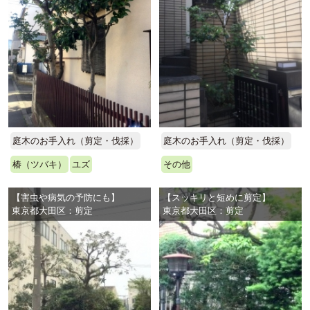
庭木のお手入れ（剪定・伐採）
庭木のお手入れ（剪定・伐採）
椿（ツバキ）
ユズ
その他
【害虫や病気の予防にも】
【スッキリと短めに剪定】
東京都大田区：剪定
東京都大田区：剪定