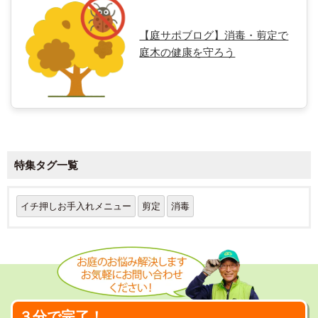
【庭サポブログ】消毒・剪定で
庭木の健康を守ろう
特集タグ一覧
イチ押しお手入れメニュー
剪定
消毒
３分で完了！