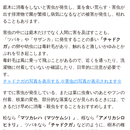
庭木に消毒をしないと害虫が発生し、葉を食い荒らす・害虫が
出す排泄物で菌が繁殖し病気になるなどの被害が発生し、枯れ
ることもあります。
害虫の中には庭木だけでなく人間に害を及ぼすことも。
「ツバキ」や「サザンカ」に発生することの多い
「チャドク
ガ」
の卵や幼虫には毒針毛があり、触れると激しいかゆみとか
ぶれを引き起こします。
毒針毛は風に乗って飛ぶことがあるので、近くを通ったり、洗
濯物に付着していないか確認したり、日常的に注意が必要で
す。
チャドクガの写真を表示する ※害虫の写真が表示されます※
すでに害虫が発生している、または葉に虫食いのあとやフンの
付着、枝葉の変色、部分的な落葉などが見られるときには、で
きるだけ早めに消毒・殺虫をすることをおすすめします。
松なら
「マツカレハ（マツケムシ）」
、桜なら
「アメリカシロ
ヒトリ」
、ツバキなら
「チャドクガ」
などのように、樹木の種