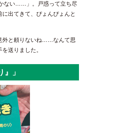
かない……」。戸惑って立ち尽
前に出てきて、ぴょんぴょんと
意外と頼りないね……なんて思
手を送りました。
り』」