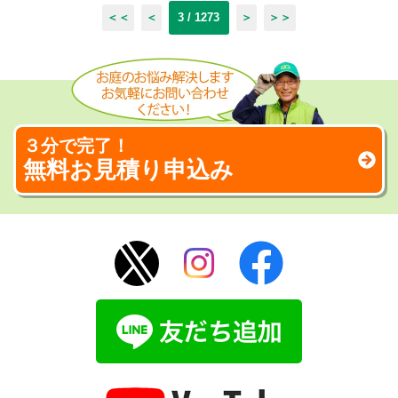
＜＜
＜
3 / 1273
＞
＞＞
３分で完了！
無料お見積り申込み