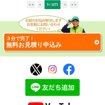
＜＜
＜
5 / 1273
＞
＞＞
３分で完了！
無料お見積り申込み