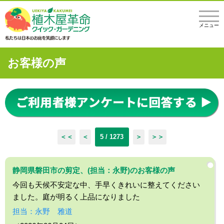
メニュー
お客様の声
＜＜
＜
5 / 1273
＞
＞＞
静岡県磐田市の剪定、(担当：永野)のお客様の声
今回も天候不安定な中、手早くきれいに整えてください
ました。庭が明るく上品になりました
担当：永野 雅道