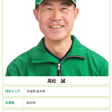
高松 誠
対応エリア
茨城県,栃木県
出身地
栃木県