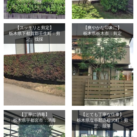
【スッキリと剪定】
【爽やかな印象に】
栃木県下都賀郡壬生町：剪
栃木県栃木市：剪定
定、伐採
【丁寧に消毒】
【とても丁寧な仕事】
栃木県宇都宮市：消毒
栃木県塩谷郡高根沢町：剪
定、除草