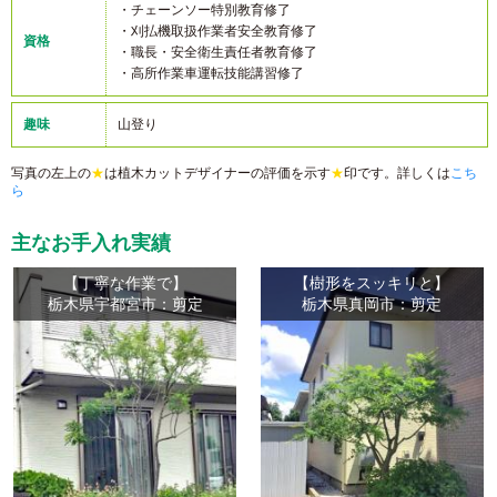
・チェーンソー特別教育修了
・刈払機取扱作業者安全教育修了
資格
・職長・安全衛生責任者教育修了
・高所作業車運転技能講習修了
趣味
山登り
写真の左上の
★
は植木カットデザイナーの評価を示す
★
印です。詳しくは
こち
ら
主なお手入れ実績
【丁寧な作業で】
【樹形をスッキリと】
栃木県宇都宮市：剪定
栃木県真岡市：剪定