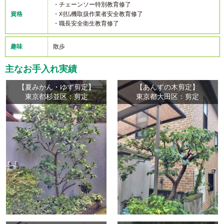
・チェーンソー特別教育修了
資格
・刈払機取扱作業者安全教育修了
・職長安全衛生教育修了
趣味
散歩
主なお手入れ実績
【夏みかん・ゆず剪定】
【あんずの木剪定】
東京都杉並区：剪定
東京都大田区：剪定