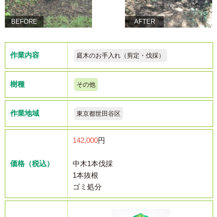
BEFORE
AFTER
作業内容
庭木のお手入れ（剪定・伐採）
樹種
その他
作業地域
東京都世田谷区
142,000
円
価格（税込）
中木1本伐採
1本抜根
ゴミ処分