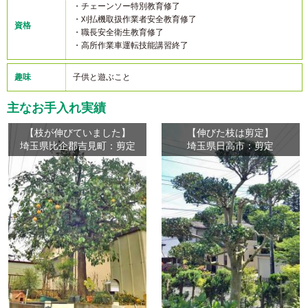
・チェーンソー特別教育修了
・刈払機取扱作業者安全教育修了
資格
・職長安全衛生教育修了
・高所作業車運転技能講習終了
趣味
子供と遊ぶこと
主なお手入れ実績
【枝が伸びていました】
【伸びた枝は剪定】
埼玉県比企郡吉見町：剪定
埼玉県日高市：剪定