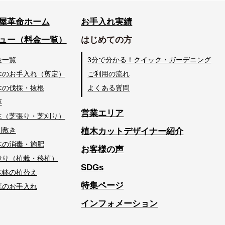
屋革命ホーム
お手入れ実績
ュー（料金一覧）
はじめての方
金一覧
3分で分かる！クイック・ガーデニング
木のお手入れ（剪定）
ご利用の流れ
木の伐採・抜根
よくある質問
草
営業エリア
生（芝張り・芝刈り）
利敷き
植木カットデザイナー紹介
木の消毒・施肥
お客様の声
造り（植栽・移植）
SDGs
木鉢の植替え
特集ページ
墓のお手入れ
インフォメーション