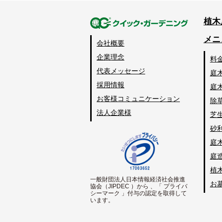
植木
メニ
会社概要
企業理念
料
代表メッセージ
庭
採用情報
庭
お客様コミュニケーション
除
法人企業様
芝
砂
庭
庭
植
一般財団法人日本情報経済社会推進
お
協会（JIPDEC ）から 、「 プライバ
シーマーク 」付与の認定を取得して
います。