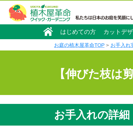
はじめての方
カットデザ
お庭の植木屋革命TOP
お手入れ
【伸びた枝は
お手入れの詳細