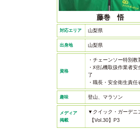
藤巻 悟
対応エリア
山梨県
出身地
山梨県
・チェーンソー特別教
・刈払機取扱作業者安
資格
了
・職長・安全衛生責任
趣味
登山、マラソン
▼クイック・ガーデニ
メディア
掲載
【Vol.30】P3