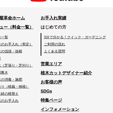
屋革命ホーム
お手入れ実績
ュー（料金一覧）
はじめての方
金一覧
3分で分かる！クイック・ガーデニング
木のお手入れ（剪定）
ご利用の流れ
木の伐採・抜根
よくある質問
草
営業エリア
生（芝張り・芝刈り）
利敷き
植木カットデザイナー紹介
木の消毒・施肥
お客様の声
造り（植栽・移植）
SDGs
木鉢の植替え
特集ページ
墓のお手入れ
インフォメーション