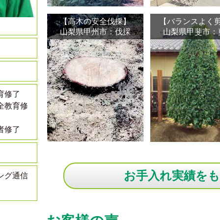
【高木の安全伐採】
【バランスよく
山梨県甲州市：伐採
山梨県甲斐市：
育修了
全教育修
者修了
お手入れ実績を
ング通信