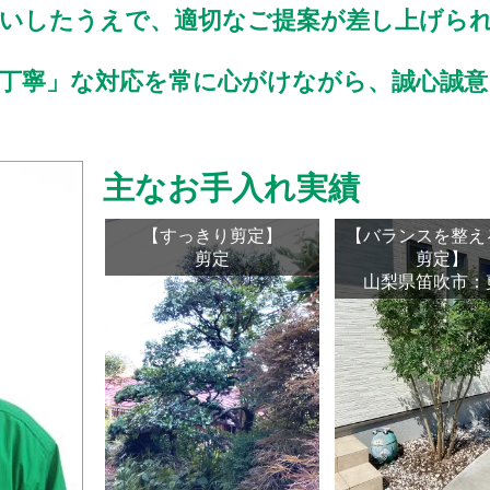
伺いしたうえで、適切なご提案が差し上げら
丁寧」な対応を常に心がけながら、誠心誠意
主なお手入れ実績
【すっきり剪定】
【バランスを整え
剪定
剪定】
山梨県笛吹市：