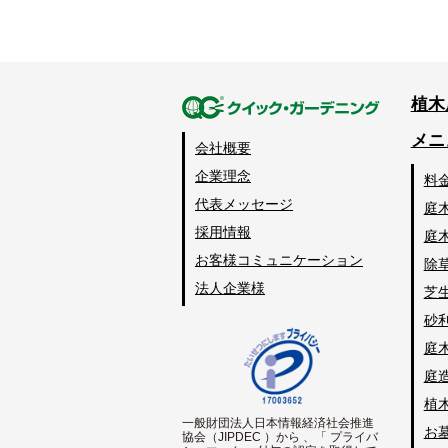
植木
メニ
会社概要
企業理念
料
代表メッセージ
庭
採用情報
庭
お客様コミュニケーション
除
法人企業様
芝
砂
庭
庭
植
一般財団法人日本情報経済社会推進
お
協会（JIPDEC ）から 、「 プライバ