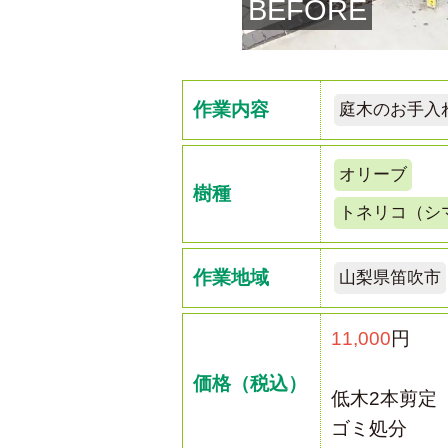
BEFORE
作業内容
庭木のお手入
オリーブ
樹種
トネリコ（シ
作業地域
山梨県笛吹市
11,000
円
価格（税込）
低木2本剪定
ゴミ処分