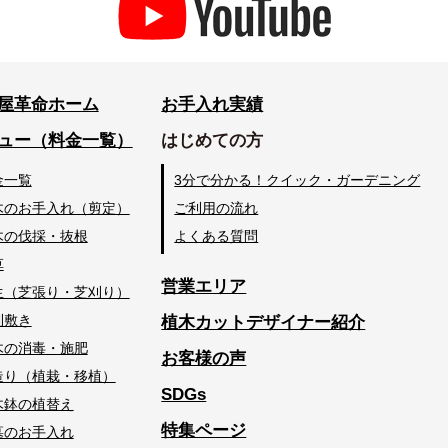
屋革命ホーム
お手入れ実績
ュー（料金一覧）
はじめての方
金一覧
3分で分かる！クイック・ガーデニング
木のお手入れ（剪定）
ご利用の流れ
木の伐採・抜根
よくある質問
草
営業エリア
生（芝張り・芝刈り）
利敷き
植木カットデザイナー紹介
木の消毒・施肥
お客様の声
造り（植栽・移植）
SDGs
木鉢の植替え
特集ページ
墓のお手入れ