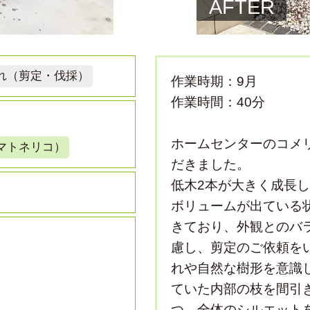
AFTER
れ（剪定・伐採）
作業時期：9月
作業時間：40分
ホームセンターのコメ
マトネリコ）
だきました。
低木2本が大きく成長
ボリュームが出ている
きており、外観とのバ
慮し、剪定のご依頼を
れや自然な樹形を意識
ていた内部の枝を間引
つ、全体のシルエット