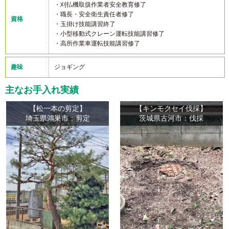
・刈払機取扱作業者安全教育修了
・職長・安全衛生責任者修了
資格
・玉掛け技能講習終了
・小型移動式クレーン運転技能講習修了
・高所作業車運転技能講習修了
趣味
ジョギング
主なお手入れ実績
【松一本の剪定】
【キンモクセイ伐採】
埼玉県鴻巣市：剪定
茨城県古河市：伐採