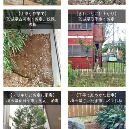
【丁寧な作業で】
【きれいなに仕上がり】
茨城県古河市：剪定、伐採、
茨城県取手市：剪定
抜根
【スッキリと剪定し消毒】
【丁寧で細やかな仕事】
埼玉県春日部市：剪定、消毒
埼玉県さいたま市北区：伐採