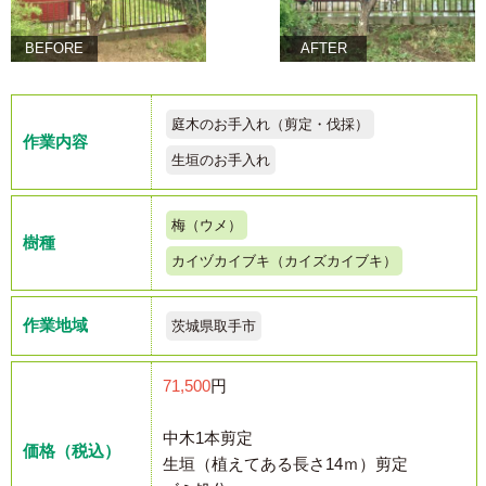
BEFORE
AFTER
庭木のお手入れ（剪定・伐採）
作業内容
生垣のお手入れ
梅（ウメ）
樹種
カイヅカイブキ（カイズカイブキ）
作業地域
茨城県取手市
71,500
円
中木1本剪定
価格（税込）
生垣（植えてある長さ14ｍ）剪定