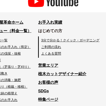
屋革命ホーム
お手入れ実績
ュー（料金一覧）
はじめての方
金一覧
3分で分かる！クイック・ガーデニング
木のお手入れ（剪定）
ご利用の流れ
木の伐採・抜根
よくある質問
草
営業エリア
生（芝張り・芝刈り）
利敷き
植木カットデザイナー紹介
木の消毒・施肥
お客様の声
造り（植栽・移植）
SDGs
木鉢の植替え
特集ページ
墓のお手入れ