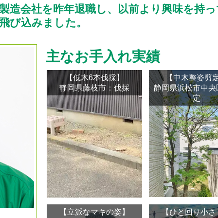
子製造会社を昨年退職し、以前より興味を持
飛び込みました。
主なお手入れ実績
【低木6本伐採】
【中木整姿剪
静岡県藤枝市：伐採
静岡県浜松市中央
定
【立派なマキの姿】
【ひと回り小さ