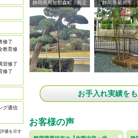
静岡県周智郡森町：剪定
静岡県菊川市：
者修了
全教育修
講習修了
育修了
お手入れ実績を
ング通信
お客様の声
評価を示す