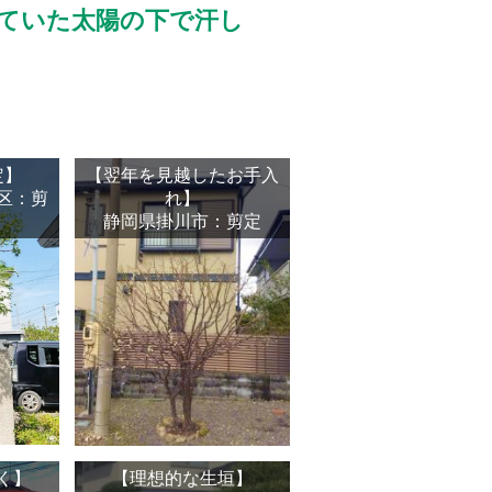
っていた太陽の下で汗し
定】
【翌年を見越したお手入
区：剪
れ】
静岡県掛川市：剪定
く】
【理想的な生垣】