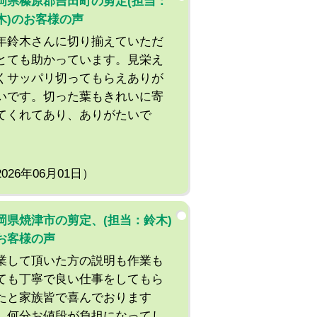
岡県榛原郡吉田町の剪定(担当：
木)のお客様の声
年鈴木さんに切り揃えていただ
とても助かっています。見栄え
くサッパリ切ってもらえありが
いです。切った葉もきれいに寄
てくれてあり、ありがたいで
。
2026年06月01日）
岡県焼津市の剪定、(担当：鈴木)
お客様の声
業して頂いた方の説明も作業も
ても丁寧で良い仕事をしてもら
たと家族皆で喜んでおります
、何分お値段が負担になってし