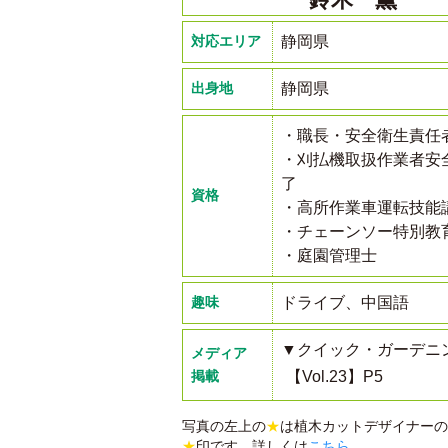
対応エリア
静岡県
出身地
静岡県
・職長・安全衛生責任
・刈払機取扱作業者安
了
資格
・高所作業車運転技能
・チェーンソー特別教
・庭園管理士
趣味
ドライブ、中国語
▼クイック・ガーデニ
メディア
掲載
【Vol.23】P5
写真の左上の
★
は植木カットデザイナーの
★
印です。詳しくは
こちら