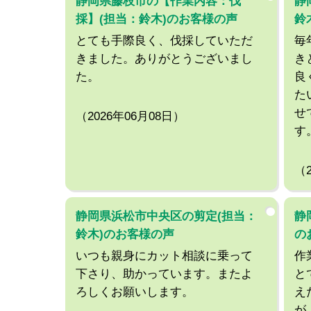
静岡県藤枝市の【作業内容：伐
静
採】(担当：鈴木)のお客様の声
鈴
とても手際良く、伐採していただ
毎
きました。ありがとうございまし
き
た。
良
た
せ
（2026年06月08日）
す
（
静岡県浜松市中央区の剪定(担当：
静
鈴木)のお客様の声
の
いつも親身にカット相談に乗って
作
下さり、助かっています。またよ
と
ろしくお願いします。
え
が