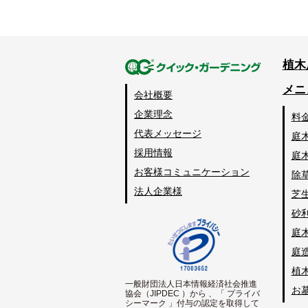
植木
メニ
会社概要
企業理念
料
代表メッセージ
庭
採用情報
庭
お客様コミュニケーション
除
法人企業様
芝
砂
庭
庭
植
一般財団法人日本情報経済社会推進
お
協会（JIPDEC ）から 、「 プライバ
シーマーク 」付与の認定を取得して