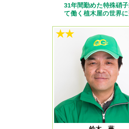
31年間勤めた特殊硝
て働く植木屋の世界に
★★
鈴木 薫