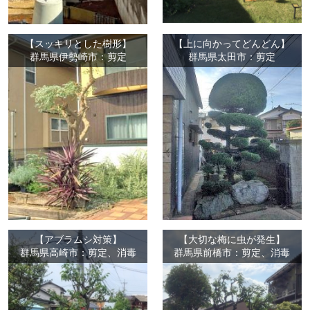
【スッキリとした樹形】
【上に向かってどんどん】
群馬県伊勢崎市：剪定
群馬県太田市：剪定
【アブラムシ対策】
【大切な梅に虫が発生】
群馬県高崎市：剪定、消毒
群馬県前橋市：剪定、消毒