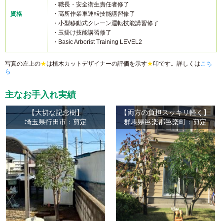
・職長・安全衛生責任者修了
資格
・高所作業車運転技能講習修了
・小型移動式クレーン運転技能講習修了
・玉掛け技能講習修了
・Basic Arborist Training LEVEL2
写真の左上の
★
は植木カットデザイナーの評価を示す
★
印です。詳しくは
こち
ら
主なお手入れ実績
【大切な記念樹】
【両方の負担スッキリ軽く】
埼玉県行田市：剪定
群馬県邑楽郡邑楽町：剪定