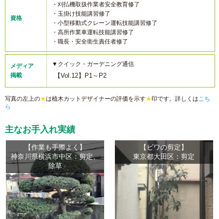
・刈払機取扱作業者安全教育修了
・玉掛け技能講習修了
資格
・小型移動式クレーン運転技能講習修了
・高所作業車運転技能講習修了
・職長・安全衛生責任者修了
▼クイック・ガーデニング通信
メディア
掲載
【Vol.12】P1～P2
写真の左上の
★
は植木カットデザイナーの評価を示す
★
印です。詳しくは
こち
ら
主なお手入れ実績
【作業も手際よく】
【ビワの剪定】
神奈川県横浜市中区：剪定、
東京都大田区：剪定
除草