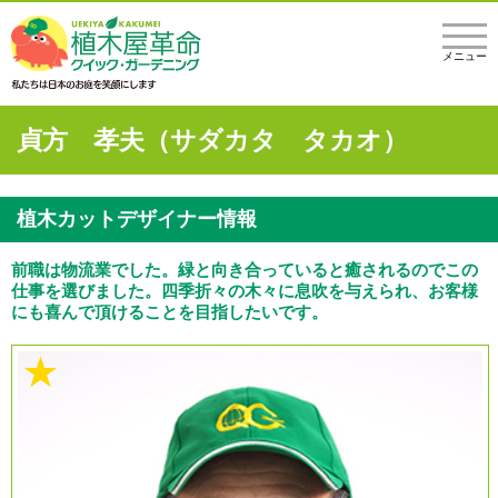
メニュー
貞方 孝夫（サダカタ タカオ）
植木カットデザイナー情報
前職は物流業でした。緑と向き合っていると癒されるのでこの
仕事を選びました。四季折々の木々に息吹を与えられ、お客様
にも喜んで頂けることを目指したいです。
★