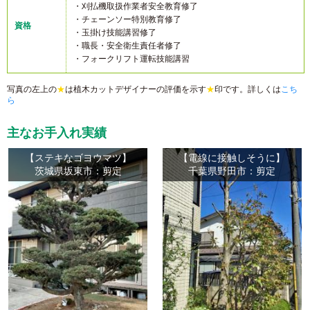
・刈払機取扱作業者安全教育修了
・チェーンソー特別教育修了
資格
・玉掛け技能講習修了
・職長・安全衛生責任者修了
・フォークリフト運転技能講習
写真の左上の
★
は植木カットデザイナーの評価を示す
★
印です。詳しくは
こち
ら
主なお手入れ実績
【ステキなゴヨウマツ】
【電線に接触しそうに】
茨城県坂東市：剪定
千葉県野田市：剪定