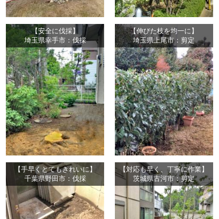
【安全に伐採】
【伸びた枝を均一に】
埼玉県幸手市：伐採
埼玉県上尾市：剪定
【手早くとてもきれいに】
【対応も早く、丁寧に作業】
千葉県野田市：伐採
茨城県古河市：剪定