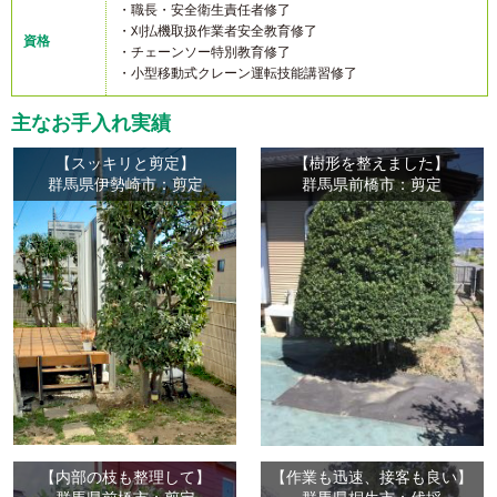
・職長・安全衛生責任者修了
・刈払機取扱作業者安全教育修了
資格
・チェーンソー特別教育修了
・小型移動式クレーン運転技能講習修了
主なお手入れ実績
【スッキリと剪定】
【樹形を整えました】
群馬県伊勢崎市：剪定
群馬県前橋市：剪定
【内部の枝も整理して】
【作業も迅速、接客も良い】