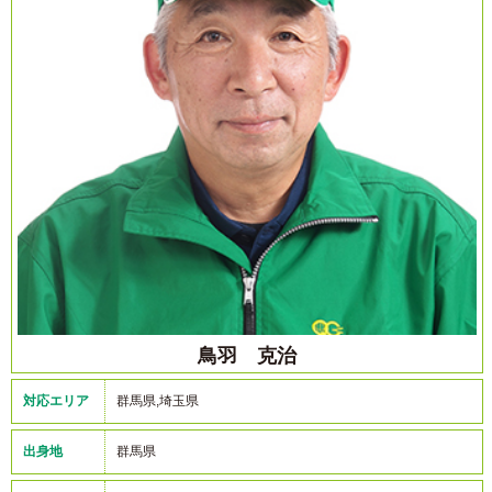
鳥羽 克治
対応エリア
群馬県,埼玉県
出身地
群馬県