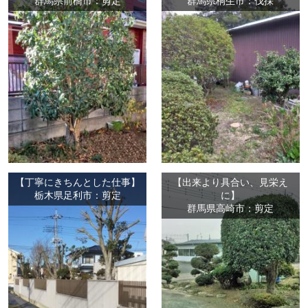
群馬県前橋市：剪定
群馬県桐生市：伐採
【丁寧にきちんとした仕事】
【出来より具合い、見栄え
栃木県足利市：剪定
に】
群馬県高崎市：剪定