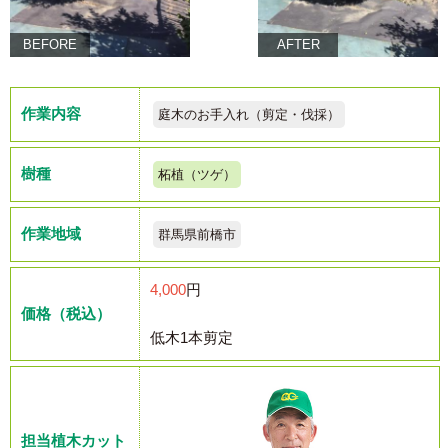
BEFORE
AFTER
作業内容
庭木のお手入れ（剪定・伐採）
樹種
柘植（ツゲ）
作業地域
群馬県前橋市
4,000
円
価格（税込）
低木1本剪定
担当植木カット