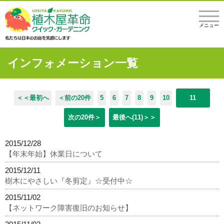
メニュー
インフォメーション一覧
＜＜最初へ
＜前の20件
5
6
7
8
9
10
11
次の20件＞
最後へ(11)＞＞
2015/12/28
【年末年始】休業日について
2015/12/11
樹木にやさしい『冬剪定』☆受付中☆
2015/11/02
【ネットワーク障害復旧のお知らせ】