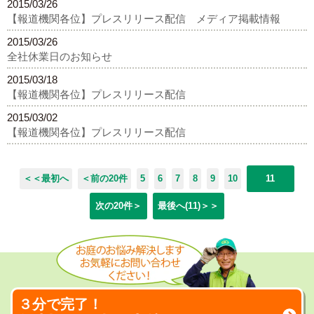
2015/03/26
【報道機関各位】プレスリリース配信 メディア掲載情報
2015/03/26
全社休業日のお知らせ
2015/03/18
【報道機関各位】プレスリリース配信
2015/03/02
【報道機関各位】プレスリリース配信
＜＜最初へ
＜前の20件
5
6
7
8
9
10
11
次の20件＞
最後へ(11)＞＞
３分で完了！