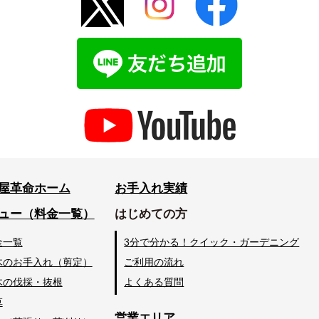
屋革命ホーム
お手入れ実績
ュー（料金一覧）
はじめての方
金一覧
3分で分かる！クイック・ガーデニング
木のお手入れ（剪定）
ご利用の流れ
木の伐採・抜根
よくある質問
草
営業エリア