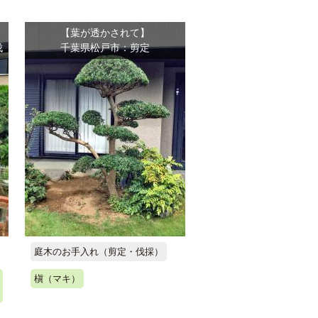
【葉が透かされて】
伐
千葉県松戸市：剪定
庭木のお手入れ（剪定・伐採）
槇（マキ）