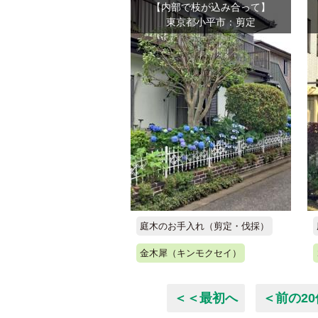
【内部で枝が込み合って】
東京都小平市：剪定
庭木のお手入れ（剪定・伐採）
金木犀（キンモクセイ）
＜＜最初へ
＜前の20