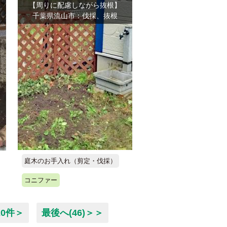
【周りに配慮しながら抜根】
千葉県流山市：伐採、抜根
庭木のお手入れ（剪定・伐採）
コニファー
20件＞
最後へ(46)＞＞