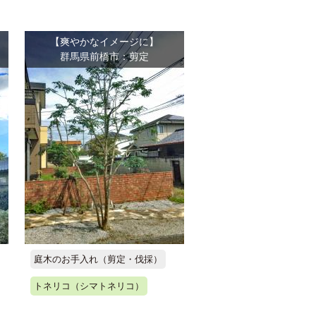
【爽やかなイメージに】
群馬県前橋市：剪定
庭木のお手入れ（剪定・伐採）
トネリコ（シマトネリコ）