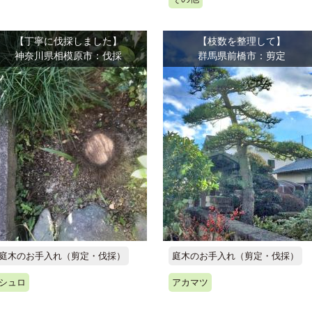
【丁寧に伐採しました】
【枝数を整理して】
神奈川県相模原市：伐採
群馬県前橋市：剪定
庭木のお手入れ（剪定・伐採）
庭木のお手入れ（剪定・伐採）
シュロ
アカマツ