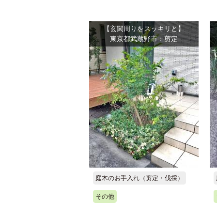
【玄関周りをスッキリと】
東京都武蔵野市：剪定
庭木のお手入れ（剪定・伐採）
その他