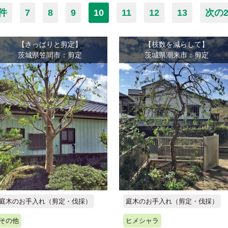
件
7
8
9
10
11
12
13
次の
【さっぱりと剪定】
【枝数を減らして】
茨城県笠間市：剪定
茨城県潮来市：剪定
庭木のお手入れ（剪定・伐採）
庭木のお手入れ（剪定・伐採）
その他
ヒメシャラ