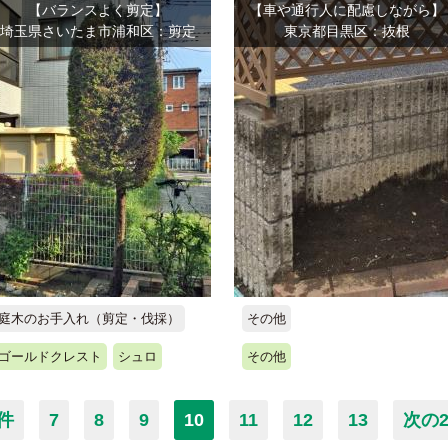
【バランスよく剪定】
【車や通行人に配慮しながら】
埼玉県さいたま市浦和区：剪定
東京都目黒区：抜根
庭木のお手入れ（剪定・伐採）
その他
ゴールドクレスト
シュロ
その他
件
7
8
9
10
11
12
13
次の