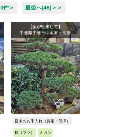
20件＞
最後へ(46)＞＞
【葉が密集して】
千葉県千葉市中央区：剪定
庭木のお手入れ（剪定・伐採）
松（マツ）
ミカン