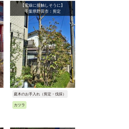
【電線に接触しそうに】
千葉県野田市：剪定
庭木のお手入れ（剪定・伐採）
カツラ