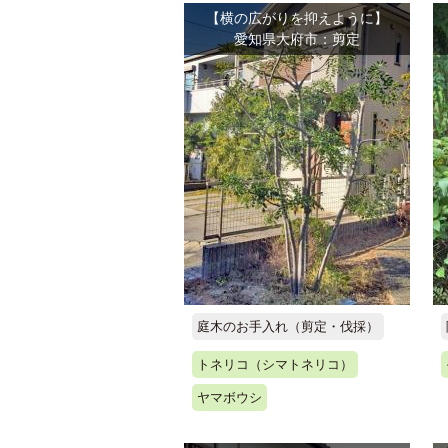
【横の広がりを抑えように】
愛知県大府市：剪定
庭木のお手入れ（剪定・伐採）
トネリコ（シマトネリコ）
ヤマボウシ