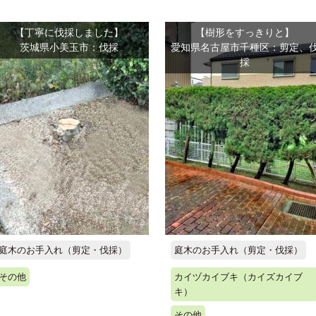
【丁寧に伐採しました】
【樹形をすっきりと】
茨城県小美玉市：伐採
愛知県名古屋市千種区：剪定、
採
庭木のお手入れ（剪定・伐採）
庭木のお手入れ（剪定・伐採）
その他
カイヅカイブキ（カイズカイブ
キ）
その他