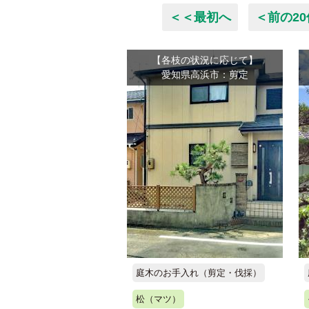
＜＜最初へ
＜前の20
【各枝の状況に応じて】
愛知県高浜市：剪定
庭木のお手入れ（剪定・伐採）
松（マツ）