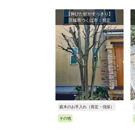
【伸びた枝がすっきり】
茨城県つくば市：剪定
庭木のお手入れ（剪定・伐採）
その他