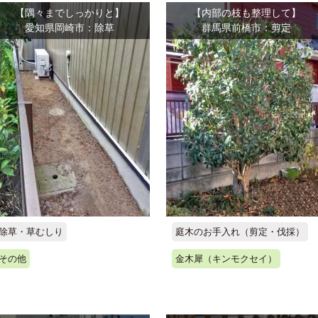
【隅々までしっかりと】
【内部の枝も整理して】
愛知県岡崎市：除草
群馬県前橋市：剪定
除草・草むしり
庭木のお手入れ（剪定・伐採）
その他
金木犀（キンモクセイ）