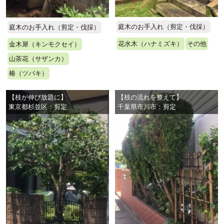
庭木のお手入れ（剪定・伐採）
庭木のお手入れ（剪定・伐採）
花水木（ハナミズキ）
その他
金木犀（キンモクセイ）
山茶花（サザンカ）
椿（ツバキ）
【枝が伸び放題に】
【枝の流れを整えて】
東京都杉並区：剪定
千葉県市川市：剪定