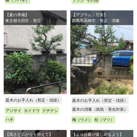
椿（ツバキ）
ツツジ
その他
【夏の準備】
【アブラムシ対策】
東京都大田区：剪定
群馬県高崎市：剪定、消毒
庭木のお手入れ（剪定・伐採）
庭木のお手入れ（剪定・伐採）
庭木の消毒（病気・害虫対策）
アジサイ
カイドウ
クチナシ
ハギ
梅（ウメ）
松（マツ）
【高さと広がりを抑えて】
【よりお庭が楽しめるよう】