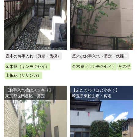
庭木のお手入れ（剪定・伐採）
庭木のお手入れ（剪定・伐採）
金木犀（キンモクセイ）
金木犀（キンモクセイ）
その他
山茶花（サザンカ）
【お手入れ後はスッキリ】
【ふたまわりほど小さく】
東京都世田谷区：剪定
埼玉県東松山市：剪定