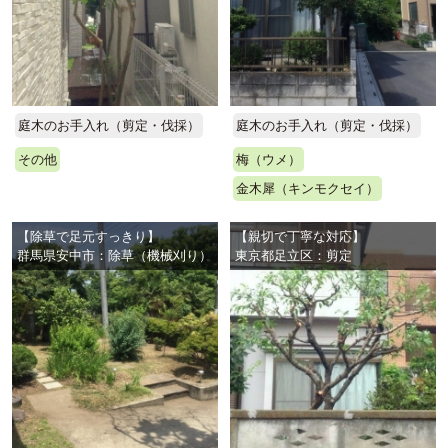
庭木のお手入れ（剪定・伐採）
庭木のお手入れ（剪定・伐採）
その他
梅（ウメ）
金木犀（キンモクセイ）
【除草で足元すっきり】
【親切で丁寧な対応】
群馬県安中市：除草（機械刈り）
東京都足立区：剪定