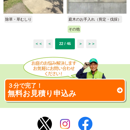
除草・草むしり
庭木のお手入れ（剪定・伐採）
その他
＜＜
＜
22 / 46
＞
＞＞
３分で完了！
無料お見積り申込み