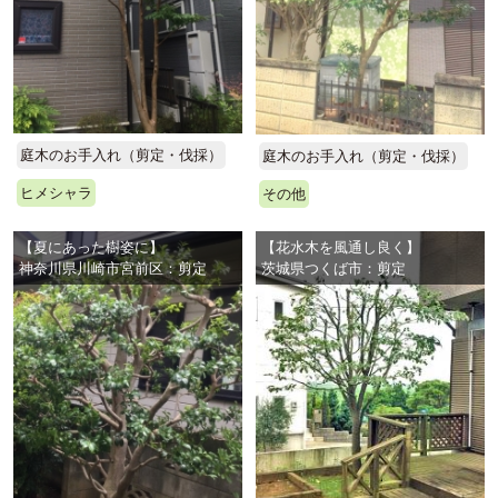
庭木のお手入れ（剪定・伐採）
庭木のお手入れ（剪定・伐採）
ヒメシャラ
その他
【夏にあった樹姿に】
【花水木を風通し良く】
神奈川県川崎市宮前区：剪定
茨城県つくば市：剪定