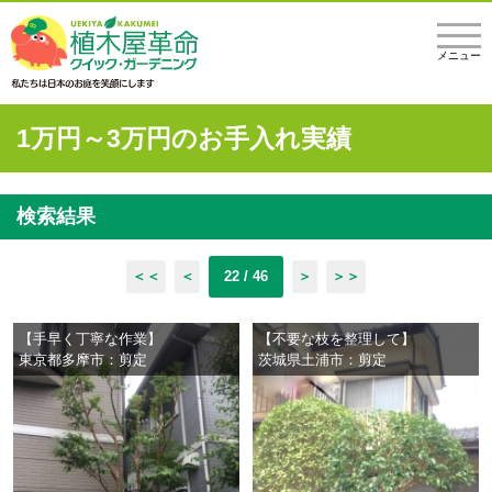
メニュー
1万円～3万円のお手入れ実績
検索結果
＜＜
＜
22 / 46
＞
＞＞
【手早く丁寧な作業】
【不要な枝を整理して】
東京都多摩市：剪定
茨城県土浦市：剪定