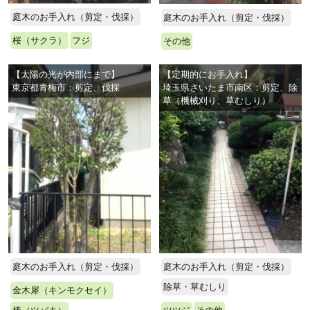
庭木のお手入れ（剪定・伐採）
庭木のお手入れ（剪定・伐採）
桜（サクラ）
フジ
その他
【太陽の光が内部にまで】
【定期的にお手入れ】
東京都青梅市：剪定、伐採
埼玉県さいたま市南区：剪定、除
草（機械刈り、草むしり）
庭木のお手入れ（剪定・伐採）
庭木のお手入れ（剪定・伐採）
除草・草むしり
金木犀（キンモクセイ）