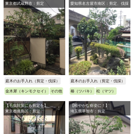
東京都武蔵野市：剪定
愛知県名古屋市南区：剪定、伐採
庭木のお手入れ（剪定・伐採）
庭木のお手入れ（剪定・伐採）
金木犀（キンモクセイ）
その他
椿（ツバキ）
松（マツ）
【毛虫対策にも剪定を】
【軽やかな樹姿に！】
東京都豊島区：剪定
埼玉県草加市：剪定