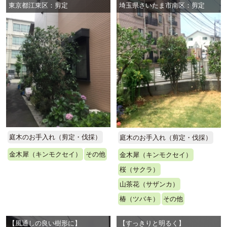
東京都江東区：剪定
埼玉県さいたま市南区：剪定
庭木のお手入れ（剪定・伐採）
庭木のお手入れ（剪定・伐採）
金木犀（キンモクセイ）
その他
金木犀（キンモクセイ）
桜（サクラ）
山茶花（サザンカ）
椿（ツバキ）
その他
【風通しの良い樹形に】
【すっきりと明るく】