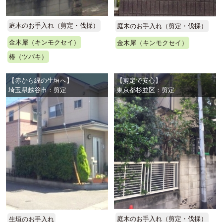
庭木のお手入れ（剪定・伐採）
庭木のお手入れ（剪定・伐採）
金木犀（キンモクセイ）
金木犀（キンモクセイ）
椿（ツバキ）
【赤から緑の生垣へ】
【剪定で安心】
埼玉県越谷市：剪定
東京都杉並区：剪定
庭木のお手入れ（剪定・伐採）
生垣のお手入れ