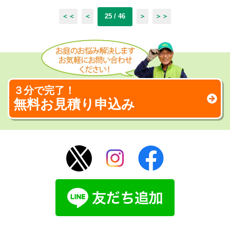
＜＜
＜
25 / 46
＞
＞＞
３分で完了！
無料お見積り申込み