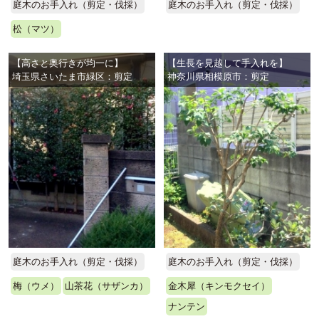
庭木のお手入れ（剪定・伐採）
庭木のお手入れ（剪定・伐採）
松（マツ）
【高さと奥行きが均一に】
【生長を見越して手入れを】
埼玉県さいたま市緑区：剪定
神奈川県相模原市：剪定
庭木のお手入れ（剪定・伐採）
庭木のお手入れ（剪定・伐採）
梅（ウメ）
山茶花（サザンカ）
金木犀（キンモクセイ）
ナンテン