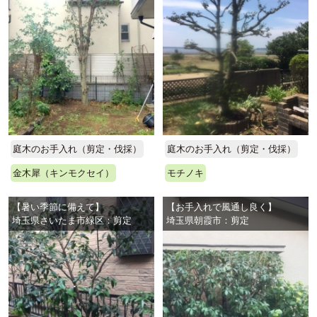
庭木のお手入れ（剪定・伐採）
庭木のお手入れ（剪定・伐採）
金木犀（キンモクセイ）
モチノキ
【暑い季節に備えて】
【お手入れで風通し良く】
埼玉県さいたま市緑区：剪定
埼玉県朝霞市：剪定