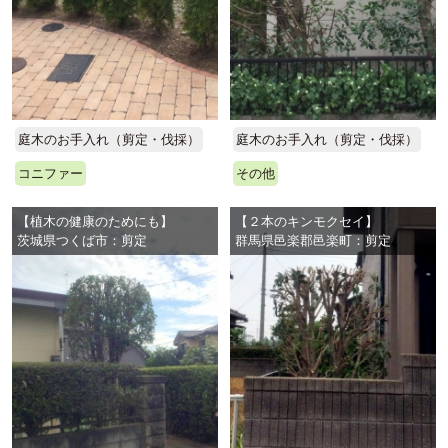
庭木のお手入れ（剪定・伐採）
庭木のお手入れ（剪定・伐採）
コニファー
その他
【植木の健康のためにも】
【２本のキンモクセイ】
茨城県つくば市：剪定
群馬県邑楽郡邑楽町：剪定