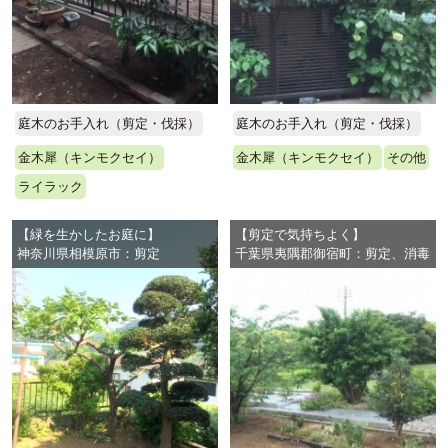
庭木のお手入れ（剪定・伐採）
庭木のお手入れ（剪定・伐採）
金木犀（キンモクセイ）
金木犀（キンモクセイ）
その他
ライラック
【緑を生かしたお庭に】
【剪定で気持ちよく】
神奈川県相模原市：剪定
千葉県夷隅郡御宿町：剪定、消毒