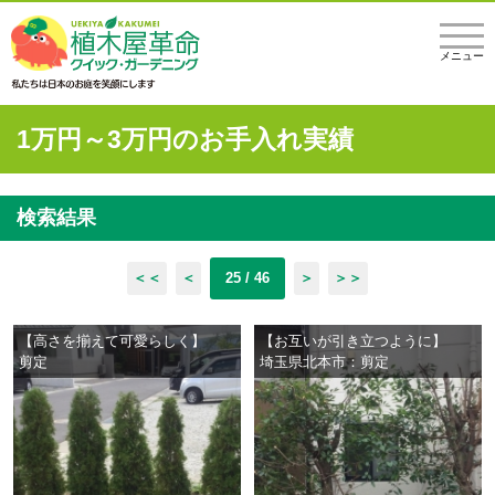
メニュー
1万円～3万円のお手入れ実績
検索結果
＜＜
＜
25 / 46
＞
＞＞
【高さを揃えて可愛らしく】
【お互いが引き立つように】
剪定
埼玉県北本市：剪定