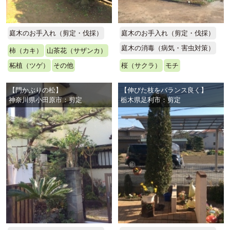
庭木のお手入れ（剪定・伐採）
庭木のお手入れ（剪定・伐採）
庭木の消毒（病気・害虫対策）
柿（カキ）
山茶花（サザンカ）
柘植（ツゲ）
その他
桜（サクラ）
モチ
【門かぶりの松】
【伸びた枝をバランス良く】
神奈川県小田原市：剪定
栃木県足利市：剪定