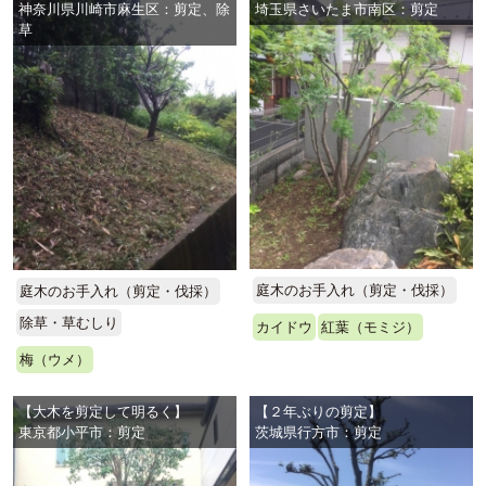
神奈川県川崎市麻生区：剪定、除
埼玉県さいたま市南区：剪定
草
庭木のお手入れ（剪定・伐採）
庭木のお手入れ（剪定・伐採）
除草・草むしり
カイドウ
紅葉（モミジ）
梅（ウメ）
【大木を剪定して明るく】
【２年ぶりの剪定】
東京都小平市：剪定
茨城県行方市：剪定