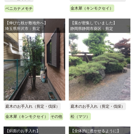
金木犀（キンモクセイ）
ベニカナメモチ
【伸びた枝が敷地外へ】
【葉が密集していました】
埼玉県所沢市：剪定
静岡県静岡市葵区：剪定
庭木のお手入れ（剪定・伐採）
庭木のお手入れ（剪定・伐採）
金木犀（キンモクセイ）
その他
松（マツ）
【斜面のお手入れ】
【全体的に透かせるように】