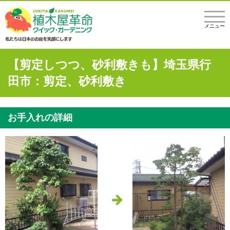
メニュー
【剪定しつつ、砂利敷きも】埼玉県行
田市：剪定、砂利敷き
お手入れの詳細