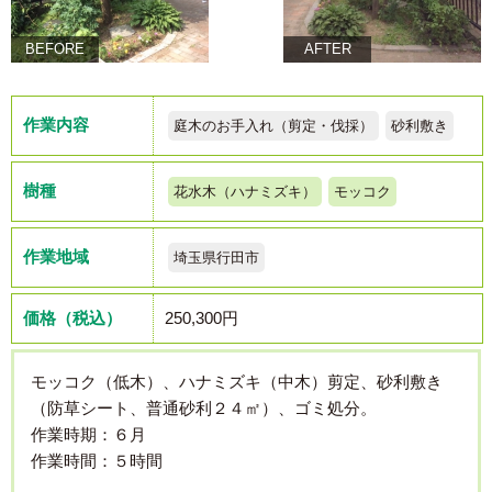
BEFORE
AFTER
作業内容
庭木のお手入れ（剪定・伐採）
砂利敷き
樹種
花水木（ハナミズキ）
モッコク
作業地域
埼玉県行田市
価格（税込）
250,300円
モッコク（低木）、ハナミズキ（中木）剪定、砂利敷き
（防草シート、普通砂利２４㎡）、ゴミ処分。
作業時期：６月
作業時間：５時間