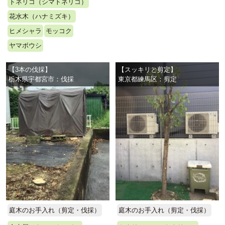
トネリコ（シマトネリコ）
花水木（ハナミズキ）
ヒメシャラ
モッコク
ヤマボウシ
【3本の伐採】
【スッキリと剪定】
栃木県宇都宮市：伐採
東京都練馬区：剪定
庭木のお手入れ（剪定・伐採）
庭木のお手入れ（剪定・伐採）