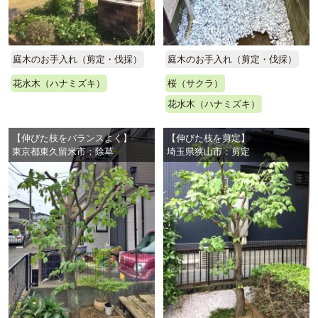
庭木のお手入れ（剪定・伐採）
庭木のお手入れ（剪定・伐採）
花水木（ハナミズキ）
桜（サクラ）
花水木（ハナミズキ）
【伸びた枝をバランスよく】
【伸びた枝を剪定】
東京都東久留米市：除草
埼玉県狭山市：剪定