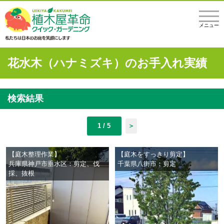
メニュー
花水木（ハナミズキ）のお手入れ実績
検索結果
1 / 5
＞
【庭木整理作業】
【庭木をすっきり剪定】
兵庫県神戸市垂水区：剪定、伐
千葉県八街市：剪定
採、抜根