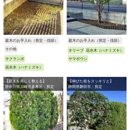
庭木のお手入れ（剪定・伐採）
庭木のお手入れ（剪定・伐採）
その他
オリーブ
花水木（ハナミズキ）
ヤマボウシ
サクランボ
花水木（ハナミズキ）
【庭木を美しく整える】
【伸びた枝をスッキリと】
神奈川県川崎市多摩区：剪定
静岡県磐田市：剪定