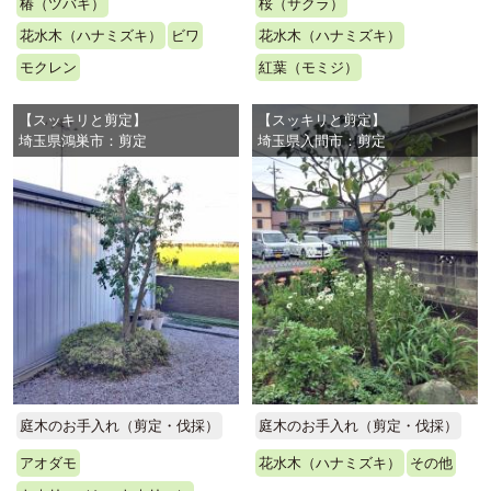
椿（ツバキ）
桜（サクラ）
花水木（ハナミズキ）
ビワ
花水木（ハナミズキ）
モクレン
紅葉（モミジ）
【スッキリと剪定】
【スッキリと剪定】
埼玉県鴻巣市：剪定
埼玉県入間市：剪定
庭木のお手入れ（剪定・伐採）
庭木のお手入れ（剪定・伐採）
アオダモ
花水木（ハナミズキ）
その他