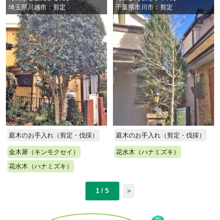
埼玉県川越市：剪定
千葉県市川市：剪定
庭木のお手入れ（剪定・伐採）
庭木のお手入れ（剪定・伐採）
金木犀（キンモクセイ）
花水木（ハナミズキ）
花水木（ハナミズキ）
1 / 5
＞