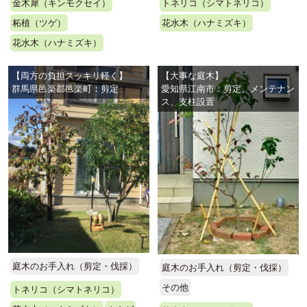
金木犀（キンモクセイ）
トネリコ（シマトネリコ）
柘植（ツゲ）
花水木（ハナミズキ）
花水木（ハナミズキ）
【両方の負担スッキリ軽く】
【大事な庭木】
群馬県邑楽郡邑楽町：剪定
愛知県江南市：剪定、メンテナン
ス、支柱設置
庭木のお手入れ（剪定・伐採）
庭木のお手入れ（剪定・伐採）
その他
トネリコ（シマトネリコ）