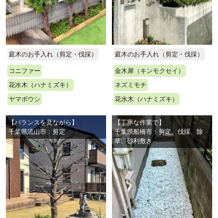
庭木のお手入れ（剪定・伐採）
庭木のお手入れ（剪定・伐採）
コニファー
金木犀（キンモクセイ）
花水木（ハナミズキ）
ネズミモチ
ヤマボウシ
花水木（ハナミズキ）
【バランスを見ながら】
【丁寧な作業で】
千葉県流山市：剪定
千葉県船橋市：剪定、伐採、除
草、砂利敷き