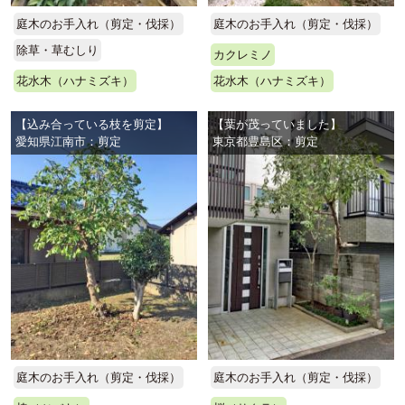
庭木のお手入れ（剪定・伐採）
庭木のお手入れ（剪定・伐採）
除草・草むしり
カクレミノ
花水木（ハナミズキ）
花水木（ハナミズキ）
【込み合っている枝を剪定】
【葉が茂っていました】
愛知県江南市：剪定
東京都豊島区：剪定
庭木のお手入れ（剪定・伐採）
庭木のお手入れ（剪定・伐採）