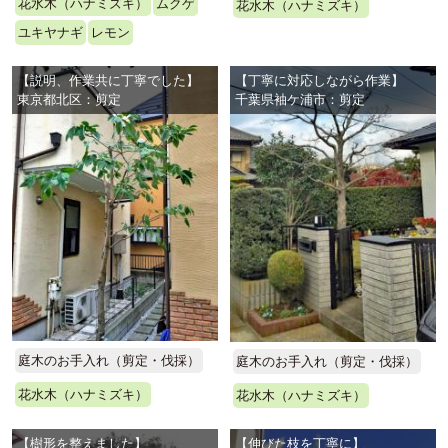
花水木（ハナミズキ）
ムクゲ
花水木（ハナミズキ）
ユキヤナギ
レモン
【説明、作業共に丁寧でした】
【丁寧に対応しながら作業】
東京都北区：剪定
千葉県袖ケ浦市：剪定
庭木のお手入れ（剪定・伐採）
庭木のお手入れ（剪定・伐採）
花水木（ハナミズキ）
花水木（ハナミズキ）
【樹形を整えました】
【伸びた枝を丁寧に】