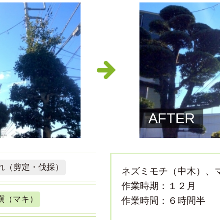
AFTER
れ（剪定・伐採）
ネズミモチ（中木）、
作業時期：１２月
槇（マキ）
作業時間：６時間半