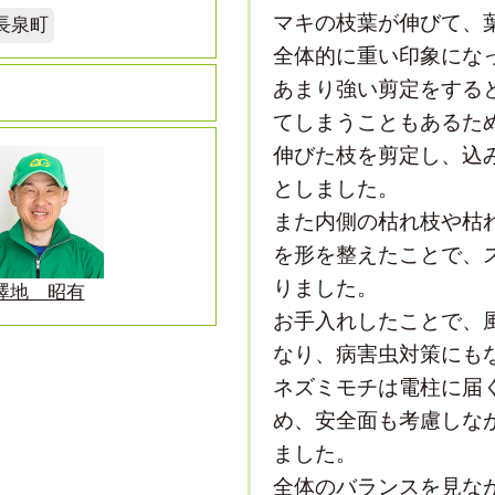
マキの枝葉が伸びて、
長泉町
全体的に重い印象にな
あまり強い剪定をする
てしまうこともあるた
伸びた枝を剪定し、込
としました。
また内側の枯れ枝や枯
を形を整えたことで、
りました。
澤地 昭有
お手入れしたことで、
なり、病害虫対策にも
ネズミモチは電柱に届
め、安全面も考慮しな
ました。
全体のバランスを見な